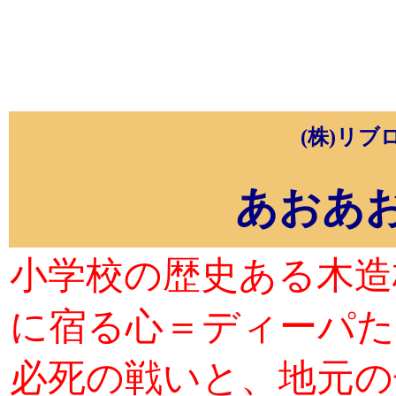
(株)リブ
あおあ
小学校の歴史ある木造
に宿る心＝ディーパた
必死の戦いと、地元の